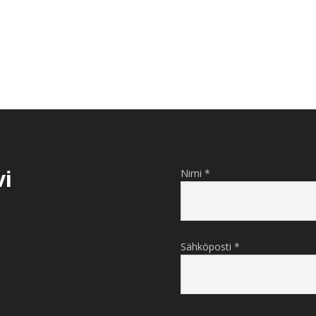
vi
Nimi *
Sähköposti *