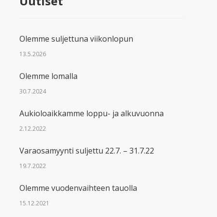
Uutiset
Olemme suljettuna viikonlopun
13.5.2026
Olemme lomalla
30.7.2024
Aukioloaikkamme loppu- ja alkuvuonna
2.12.2022
Varaosamyynti suljettu 22.7. – 31.7.22
19.7.2022
Olemme vuodenvaihteen tauolla
15.12.2021