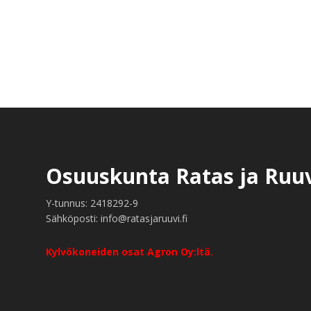
Footer
Osuuskunta Ratas ja Ruu
Y-tunnus: 2418292-9
Sähköposti: info@ratasjaruuvi.fi
Kylvökoneiden osat Agron Oy:ltä.