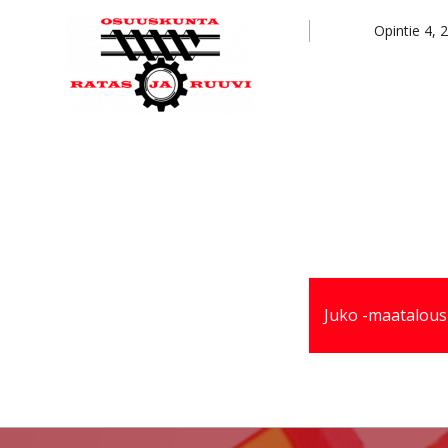
Hyppää
Hyppää
Opintie 4,
pääsisältöön
alatunnisteeseen
Juko -maatalous