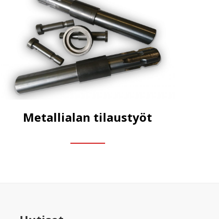
Metallialan tilaustyöt