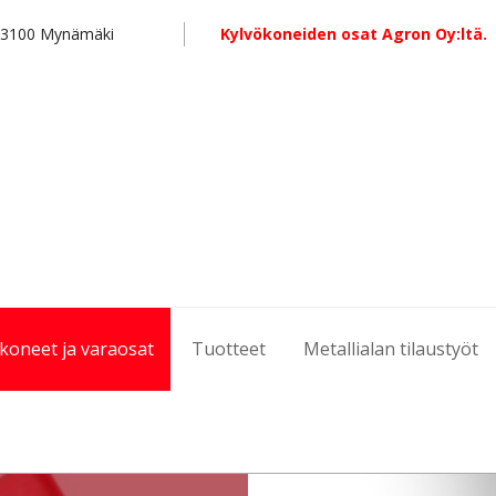
 23100 Mynämäki
Kylvökoneiden osat Agron Oy:ltä.
koneet ja varaosat
Tuotteet
Metallialan tilaustyöt