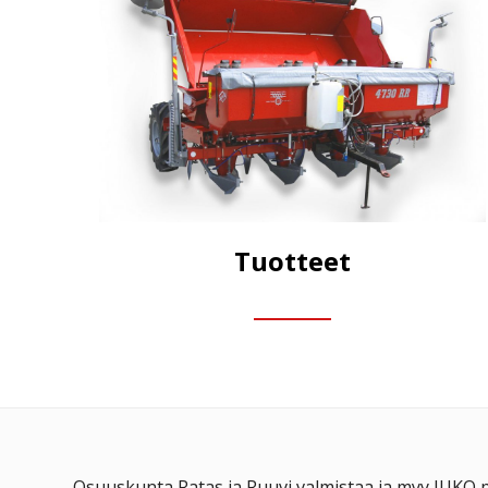
Tuotteet
Osuuskunta Ratas ja Ruuvi valmistaa ja myy JUKO 