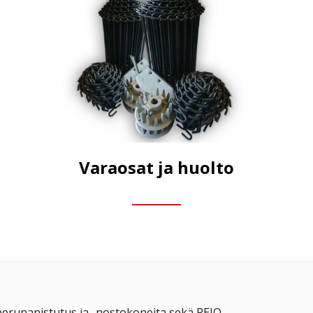
Varaosat ja huolto
perunanistutus ja -nostokoneita sekä PEJO