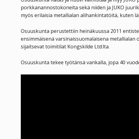
porkkanannostokoneita sekä niiden ja JUKO juuri
myös erilaisia metallialan alihankintatöitä, kuten l
Osuuskunta perustettiin heinäkuussa 2011 entiste
ensimmäisenä varsinaissuomalaisena metallialan 
sijaitsevat toimitilat Kongskilde Ltd:lta.
Osuuskunta tekee työtänsä vankalla, jopa 40 vuode