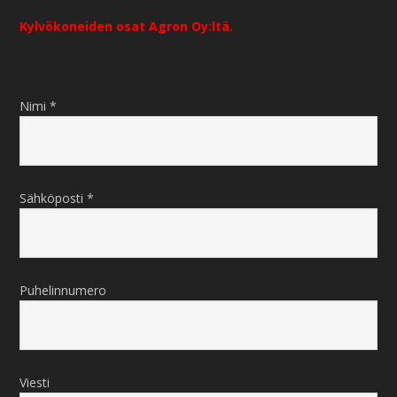
Kylvökoneiden osat Agron Oy:ltä.
Nimi *
Sähköposti *
Puhelinnumero
Viesti