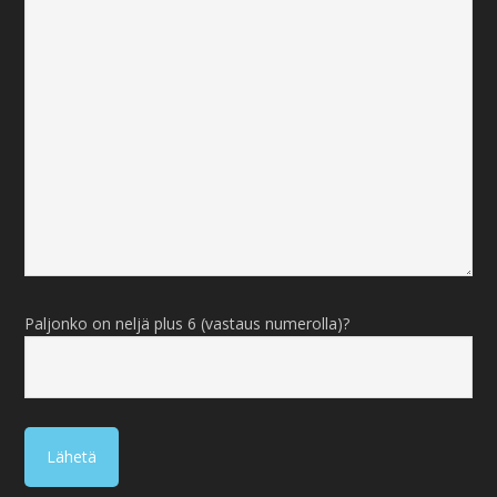
Paljonko on neljä plus 6 (vastaus numerolla)?