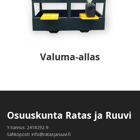
Valuma-allas
Footer
Osuuskunta Ratas ja Ruuvi
Y-tunnus: 2418292-9
Sähköposti: info@ratasjaruuvi.fi