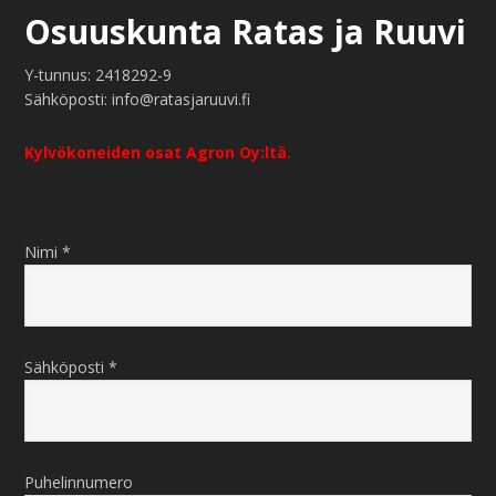
Osuuskunta Ratas ja Ruuvi
Y-tunnus: 2418292-9
Sähköposti: info@ratasjaruuvi.fi
Kylvökoneiden osat Agron Oy:ltä.
Nimi *
Sähköposti *
Puhelinnumero