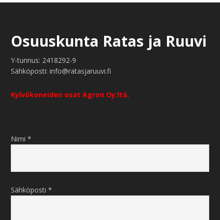
Footer
Osuuskunta Ratas ja Ruuvi
Y-tunnus: 2418292-9
Sähköposti: info@ratasjaruuvi.fi
Kylvökoneiden osat Agron Oy:ltä.
Nimi *
Sähköposti *