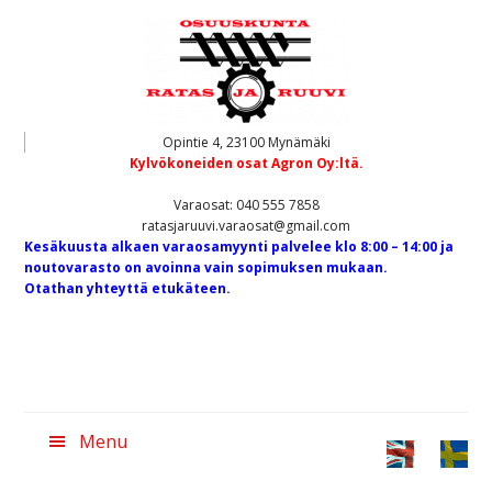
Hyppää
Hyppää
pääsisältöön
alatunnisteeseen
Opintie 4, 23100 Mynämäki
Kylvökoneiden osat Agron Oy:ltä.
Varaosat: 040 555 7858
ratasjaruuvi.varaosat@gmail.com
Kesäkuusta alkaen varaosamyynti palvelee klo 8:00 – 14:00 ja
noutovarasto on avoinna vain sopimuksen mukaan.
Otathan yhteyttä etukäteen.
Menu