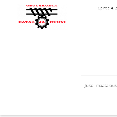
Hyppää
Hyppää
Opintie 4,
pääsisältöön
alatunnisteeseen
Juko -maatalous