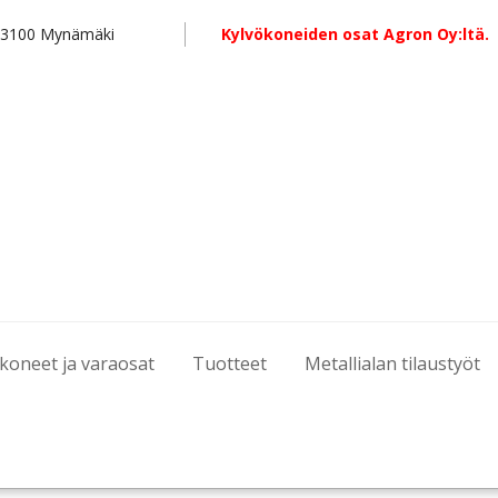
 23100 Mynämäki
Kylvökoneiden osat Agron Oy:ltä.
koneet ja varaosat
Tuotteet
Metallialan tilaustyöt